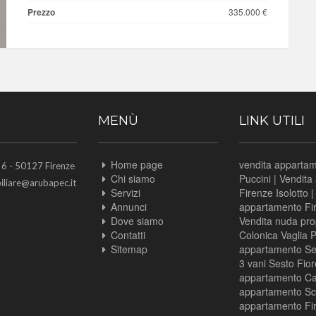
Prezzo
335.000 €
MENÙ
LINK UTILI
Home page
vendita appartam
 - 50127 Firenze
Chi siamo
Puccini
|
Vendita
liare@arubapec.it
Servizi
Firenze Isolotto
Annunci
appartamento Fi
Dove siamo
Vendita nuda pro
Contatti
Colonica Vaglia 
Sitemap
appartamento Ses
3 vani Sesto Fior
appartamento C
appartamento Sc
appartamento Fir