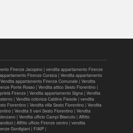
ento Firenze Jacopino
|
vendita appartamento Firenze
 appartamento Firenze Corsica
|
Vendita appartamento
|
Vendita appartamento Firenze Comunale
|
Vendita
renze Ponte Rosso
|
Vendita attico Sesto Fiorentino
|
prietà Firenze
|
Vendita appartamento Signa
|
Vendita
Paterno
|
Vendita colonica Caldine Fiesole
|
vendita
to Fiorentino
|
Vendita villa Sesto Fiorentino
|
Vendita
entino
|
Vendita 5 vani Sesto Fiorentino
|
Vendita
alenzano
|
Vendita ufficio Campi Bisenzio
|
Affitto
andicci
|
Affitto ufficio Firenze centro
|
vendita
enze Gordigiani
|
FIAIP
|