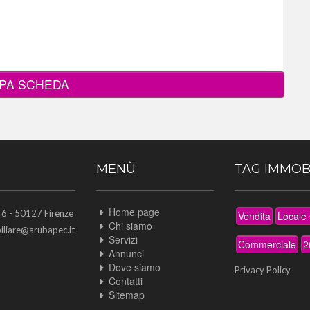
PA SCHEDA
MENÙ
TAG IMMOB
Home page
 - 50127 Firenze
Vendita
Locale
Chi siamo
liare@arubapec.it
Servizi
Commerciale
2
Annunci
Dove siamo
Privacy Policy
Contatti
Sitemap