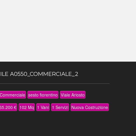
ILE A0550_COMMERCIALE_2
 Commerciale
sesto fiorentino
Viale Ariosto
65.200 €
102 Mq
1 Vani
1 Servizi
Nuova Costruzione