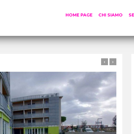
HOME PAGE
CHI SIAMO
SE
‹
›