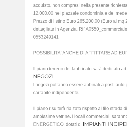
acquisto, non compresi nella presente richiesta,
12.000,00 nel piazzale condominiale del mede
Prezzo di listino Euro 265.200,00 (Euro al mq 2
dettagliate in Agenzia, Rif.A0550_commerciale
0553249141
POSSIBILITA' ANCHE DI AFFITTARE AD EURO
Il piano terreno del fabbricato sarà dedicato a
NEGOZI
.
I negozi potranno essere abbinati a posti auto p
carrabile indipendente.
Il piano risulterà rialzato rispetto al filo strada
ampissime vetrine. I locali commerciali sa
IMPIANTI INDIP
ENERGETICO, dotati di