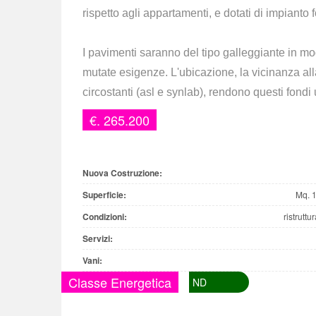
rispetto agli appartamenti, e dotati di impianto f
I pavimenti saranno del tipo galleggiante in mo
mutate esigenze. L'ubicazione, la vicinanza alla
circostanti (asl e synlab), rendono questi fondi u
€. 265.200
Nuova Costruzione:
Superficie:
Mq. 
Condizioni:
ristruttu
Servizi:
Vani:
Classe Energetica
ND