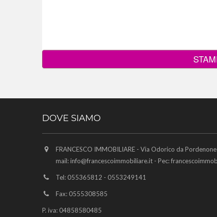
STAM
DOVE SIAMO
FRANCESCO IMMOBILIARE - Via Odorico da Pordenone 6
mail:
info@francescoimmobiliare.it
- Pec:
francescoimmobi
Tel: 055365812 - 0553249141
Fax: 0555308585
P. iva: 04858580485