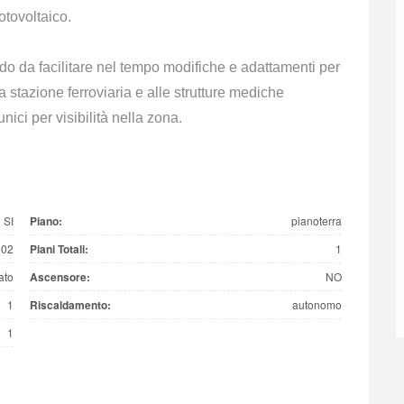
otovoltaico.
do da facilitare nel tempo modifiche e adattamenti per
 stazione ferroviaria e alle strutture mediche
nici per visibilità nella zona.
SI
Piano:
pianoterra
102
Piani Totali:
1
rato
Ascensore:
NO
1
Riscaldamento:
autonomo
1